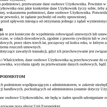
u podmiotowi, przetwarzane dane osobowe Użytkownika. Powinien w ty
tkownika oraz jakie konkretnie dane Użytkownik życzy sobie, żeby a
icznej, wskazanemu podmiotowi, dane osobowe Użytkownika. Potwierdz
e pewności, że żądanie pochodzi od osoby uprawnionej.
h, przed upływem miesiąca od otrzymania jednego z żądań wymieniony
H
jak to jest konieczne do wypełnienia zobowiązań umownych lub ustaw
konieczne, w celach dowodowych, zgodnie z prawem cywilnym lub w 
dowych, przez okres trzech lat, począwszy od końca roku, w którym 
dzenia roszczeń umownych.
dotyczące zawartych transakcji, gdyż ich przechowywanie jest związa
 i Właścicielem, dane osobowe Użytkownika są przechowywane do czas
ownika, wycofania zgody na przetwarzanie danych osobowych, bądź te
M PODMIOTOM
h podmiotom współpracującym z administratorem, w zakresie niezbędn
cji handlowych, pochodzących od administratora (ostatnie dotyczy Uż
 dane osobowe Użytkowników, nie będą w żaden sposób udostępniane 
azywane poza obszar Unii Europejskiej.