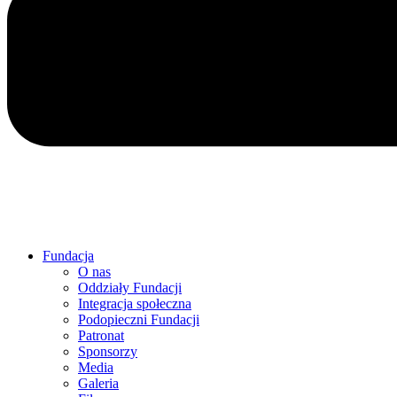
Fundacja
O nas
Oddziały Fundacji
Integracja społeczna
Podopieczni Fundacji
Patronat
Sponsorzy
Media
Galeria