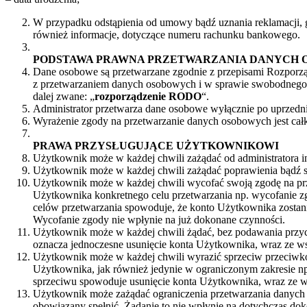
W przypadku odstąpienia od umowy bądź uznania reklamacji, 
również informacje, dotyczące numeru rachunku bankowego.
PODSTAWA PRAWNA PRZETWARZANIA DANYCH
Dane osobowe są przetwarzane zgodnie z przepisami Rozporzą
z przetwarzaniem danych osobowych i w sprawie swobodnego p
dalej zwane: „
rozporządzenie RODO
“.
Administrator przetwarza dane osobowe wyłącznie po uprzed
Wyrażenie zgody na przetwarzanie danych osobowych jest cał
PRAWA PRZYSŁUGUJĄCE UŻYTKOWNIKOWI
Użytkownik może w każdej chwili zażądać od administratora i
Użytkownik może w każdej chwili zażądać poprawienia bądź 
Użytkownik może w każdej chwili wycofać swoją zgodę na pr
Użytkownika konkretnego celu przetwarzania np. wycofanie z
celów przetwarzania spowoduje, że konto Użytkownika zostani
Wycofanie zgody nie wpłynie na już dokonane czynności.
Użytkownik może w każdej chwili żądać, bez podawania przycz
oznacza jednoczesne usunięcie konta Użytkownika, wraz ze ws
Użytkownik może w każdej chwili wyrazić sprzeciw przeciwk
Użytkownika, jak również jedynie w ograniczonym zakresie np
sprzeciwu spowoduje usunięcie konta Użytkownika, wraz ze ws
Użytkownik może zażądać ograniczenia przetwarzania danych os
obowiązany spełnić. Żądanie to nie wpłynie na dotychczas do