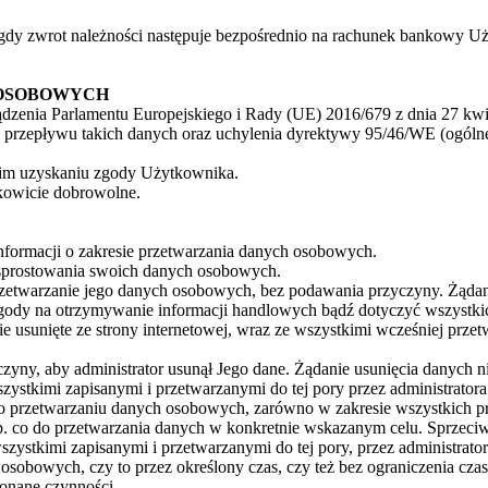
gdy zwrot należności następuje bezpośrednio na rachunek bankowy U
 OSOBOWYCH
dzenia Parlamentu Europejskiego i Rady (UE) 2016/679 z dnia 27 kwi
rzepływu takich danych oraz uchylenia dyrektywy 95/46/WE (ogólne r
nim uzyskaniu zgody Użytkownika.
kowicie dobrowolne.
nformacji o zakresie przetwarzania danych osobowych.
sprostowania swoich danych osobowych.
zetwarzanie jego danych osobowych, bez podawania przyczyny. Żądan
gody na otrzymywanie informacji handlowych bądź dotyczyć wszystki
e usunięte ze strony internetowej, wraz ze wszystkimi wcześniej pr
yny, aby administrator usunął Jego dane. Żądanie usunięcia danych 
zystkimi zapisanymi i przetwarzanymi do tej pory przez administrato
o przetwarzaniu danych osobowych, zarówno w zakresie wszystkich p
. co do przetwarzania danych w konkretnie wskazanym celu. Sprzeciw
zystkimi zapisanymi i przetwarzanymi do tej pory, przez administrat
obowych, czy to przez określony czas, czy też bez ograniczenia czas
konane czynności.