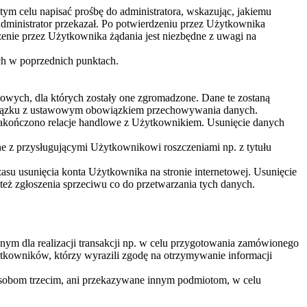
m celu napisać prośbę do administratora, wskazując, jakiemu
dministrator przekazał. Po potwierdzeniu przez Użytkownika
enie przez Użytkownika żądania jest niezbędne z uwagi na
ch w poprzednich punktach.
owych, dla których zostały one zgromadzone. Dane te zostaną
związku z ustawowym obowiązkiem przechowywania danych.
zakończono relacje handlowe z Użytkownikiem. Usunięcie danych
ne z przysługującymi Użytkownikowi roszczeniami np. z tytułu
u usunięcia konta Użytkownika na stronie internetowej. Usunięcie
ż zgłoszenia sprzeciwu co do przetwarzania tych danych.
ym dla realizacji transakcji np. w celu przygotowania zamówionego
ytkowników, którzy wyrazili zgodę na otrzymywanie informacji
osobom trzecim, ani przekazywane innym podmiotom, w celu