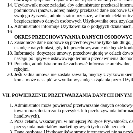
Użytkownik może zażądać, aby administrator przekazał innem
podmiotowi (nazwa, adres) należy przekazać dane osobowe Uży
swojego życzenia, administrator przekaże, w formie elektron
bezpieczeństwo danych osobowych Użytkownika oraz uzyskani
Administrator informuje Użytkownika o podjętych działaniac
OKRES PRZECHOWYWANIA DANYCH OSOBOWYC
Zasadniczo dane osobowe są przechowywane tylko tak długo, 
usunięte natychmiast, gdy ich przechowywanie nie będzie 
Informacje, dotyczące umowy, przechowuje się w celach dowo
nastąpi po upływie ustawowego terminu przedawnienia docho
Ponadto, administrator może zachować informacje archiwalne, 
rękojmi.
Jeśli żadna umowa nie została zawarta, między Użytkownikiem
konta może nastąpić w wyniku wysunięcia żądania przez Użytk
VII. POWIERZENIE PRZETWARZANIA DANYCH INNY
Administrator może powierzać przetwarzanie danych osobowyc
towaru oraz dostarczania przesyłek lub przekazywania informa
handlowych).
Poza celami, wskazanymi w niniejszej Polityce Prywatności,
przesyłania materiałów marketingowych tych osób trzecich.
Dane osobowe Użytkowników strony internetowej nie są przek