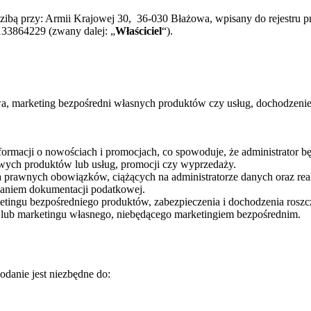
dzibą przy: Armii Krajowej 30, 36-030 Błażowa, wpisany do rejestr
33864229 (zwany dalej: „
Właściciel
“).
 marketing bezpośredni własnych produktów czy usług, dochodzenie r
macji o nowościach i promocjach, co spowoduje, że administrator bę
wych produktów lub usług, promocji czy wyprzedaży.
rawnych obowiązków, ciążących na administratorze danych oraz reali
aniem dokumentacji podatkowej.
ingu bezpośredniego produktów, zabezpieczenia i dochodzenia roszcze
 lub marketingu własnego, niebędącego marketingiem bezpośrednim.
odanie jest niezbędne do: